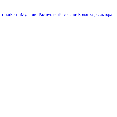
Стихи
Басни
Мультики
Распечатки
Рисование
Колонка редактора