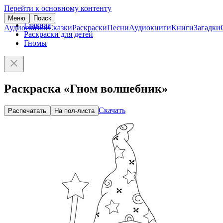
Перейти к основному контенту
Меню
Поиск
Главная
Аудиосказки
Сказки
Раскраски
Песни
Аудиокниги
Книги
Загадки
Раскраски для детей
Гномы
Раскраска «Гном волшебник»
Скачать
Распечатать
На пол-листа