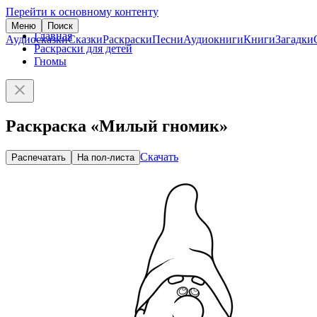
Перейти к основному контенту
Меню
Поиск
Главная
Аудиосказки
Сказки
Раскраски
Песни
Аудиокниги
Книги
Загадки
Раскраски для детей
Гномы
Раскраска «Милый гномик»
Скачать
Распечатать
На пол-листа