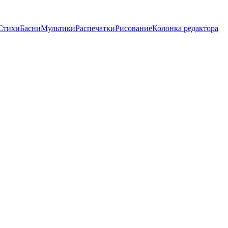
Стихи
Басни
Мультики
Распечатки
Рисование
Колонка редактора