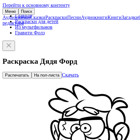
Перейти к основному контенту
Меню
Поиск
Главная
Аудиосказки
Сказки
Раскраски
Песни
Аудиокниги
Книги
Загадки
Раскраски для детей
редактора
Из мультфильмов
Гравити Фолз
Раскраска Дядя Форд
Скачать
Распечатать
На пол-листа