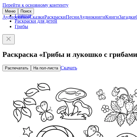
Перейти к основному контенту
Меню
Поиск
Главная
Аудиосказки
Сказки
Раскраски
Песни
Аудиокниги
Книги
Загадки
Раскраски для детей
Грибы
Раскраска «Грибы и лукошко с грибам
Скачать
Распечатать
На пол-листа