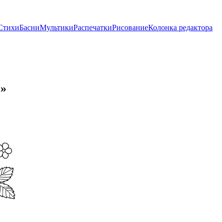
Стихи
Басни
Мультики
Распечатки
Рисование
Колонка редактора
и»