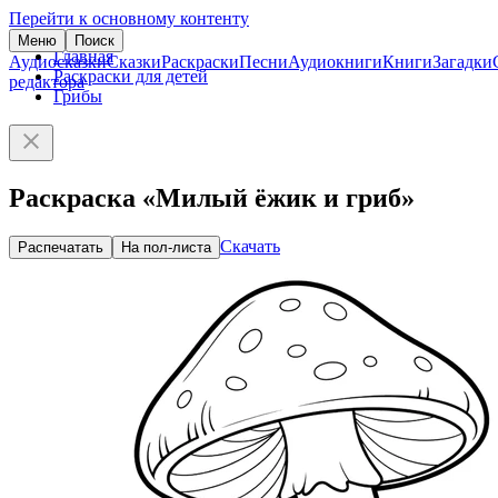
Перейти к основному контенту
Меню
Поиск
Главная
Аудиосказки
Сказки
Раскраски
Песни
Аудиокниги
Книги
Загадки
Раскраски для детей
редактора
Грибы
Раскраска «Милый ёжик и гриб»
Скачать
Распечатать
На пол-листа