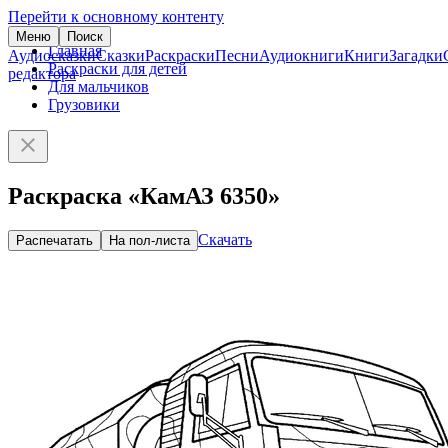
Перейти к основному контенту
Меню
Поиск
Главная
Аудиосказки
Сказки
Раскраски
Песни
Аудиокниги
Книги
Загадки
Раскраски для детей
редактора
Для мальчиков
Грузовики
Раскраска «КамАЗ 6350»
Скачать
Распечатать
На пол-листа