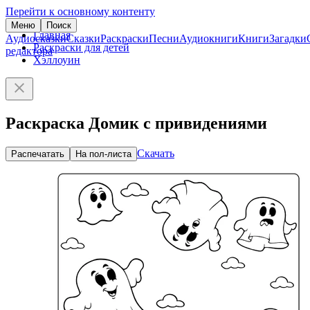
Перейти к основному контенту
Меню
Поиск
Главная
Аудиосказки
Сказки
Раскраски
Песни
Аудиокниги
Книги
Загадки
Раскраски для детей
редактора
Хэллоуин
Раскраска Домик с привидениями
Скачать
Распечатать
На пол-листа