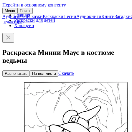
Перейти к основному контенту
Меню
Поиск
Главная
Аудиосказки
Сказки
Раскраски
Песни
Аудиокниги
Книги
Загадки
Раскраски для детей
редактора
Хэллоуин
Раскраска Минни Маус в костюме
ведьмы
Скачать
Распечатать
На пол-листа