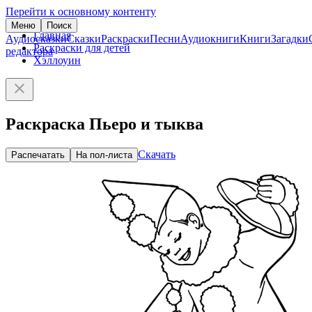
Перейти к основному контенту
Меню
Поиск
Главная
Аудиосказки
Сказки
Раскраски
Песни
Аудиокниги
Книги
Загадки
Раскраски для детей
редактора
Хэллоуин
Раскраска Пьеро и тыква
Скачать
Распечатать
На пол-листа