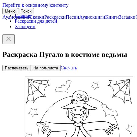
Перейти к основному контенту
Меню
Поиск
Главная
Аудиосказки
Сказки
Раскраски
Песни
Аудиокниги
Книги
Загадки
Раскраски для детей
Хэллоуин
Раскраска Пугало в костюме ведьмы
Скачать
Распечатать
На пол-листа