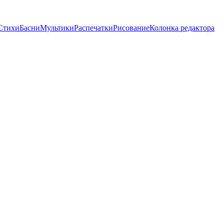
Стихи
Басни
Мультики
Распечатки
Рисование
Колонка редактора