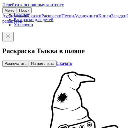
Перейти к основному контенту
Меню
Поиск
Главная
Аудиосказки
Сказки
Раскраски
Песни
Аудиокниги
Книги
Загадки
Раскраски для детей
редактора
Хэллоуин
Раскраска Тыква в шляпе
Скачать
Распечатать
На пол-листа