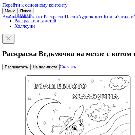
Перейти к основному контенту
Меню
Поиск
Главная
Аудиосказки
Сказки
Раскраски
Песни
Аудиокниги
Книги
Загадки
Раскраски для детей
Хэллоуин
Раскраска Ведьмочка на метле с котом 
Скачать
Распечатать
На пол-листа