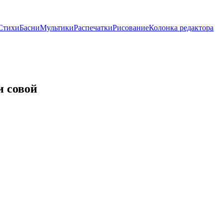
Стихи
Басни
Мультики
Распечатки
Рисование
Колонка редактора
и совой