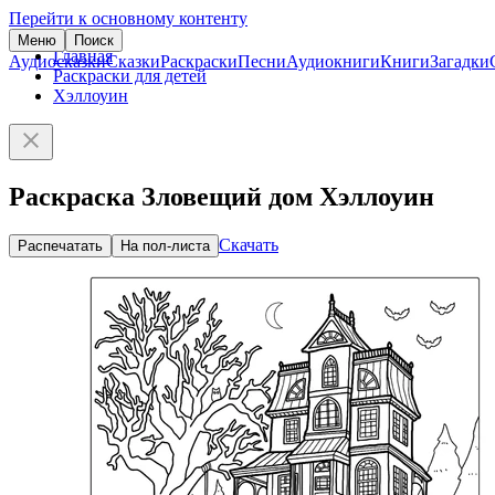
Перейти к основному контенту
Меню
Поиск
Главная
Аудиосказки
Сказки
Раскраски
Песни
Аудиокниги
Книги
Загадки
Раскраски для детей
Хэллоуин
Раскраска Зловещий дом Хэллоуин
Скачать
Распечатать
На пол-листа