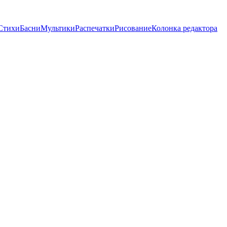
Стихи
Басни
Мультики
Распечатки
Рисование
Колонка редактора