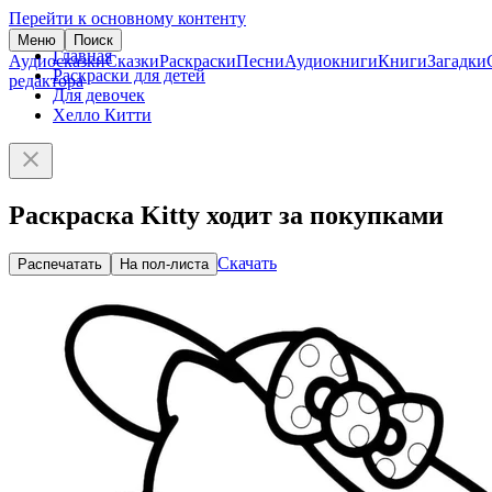
Перейти к основному контенту
Меню
Поиск
Главная
Аудиосказки
Сказки
Раскраски
Песни
Аудиокниги
Книги
Загадки
Раскраски для детей
редактора
Для девочек
Хелло Китти
Раскраска Kitty ходит за покупками
Скачать
Распечатать
На пол-листа