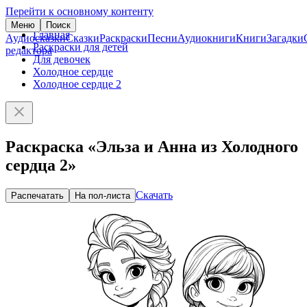
Перейти к основному контенту
Меню
Поиск
Главная
Аудиосказки
Сказки
Раскраски
Песни
Аудиокниги
Книги
Загадки
Раскраски для детей
редактора
Для девочек
Холодное сердце
Холодное сердце 2
Раскраска «Эльза и Анна из Холодного
сердца 2»
Скачать
Распечатать
На пол-листа