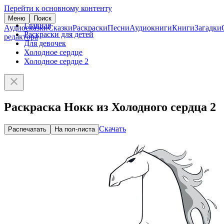
Перейти к основному контенту
Меню
Поиск
Главная
Аудиосказки
Сказки
Раскраски
Песни
Аудиокниги
Книги
Загадки
Раскраски для детей
редактора
Для девочек
Холодное сердце
Холодное сердце 2
Раскраска Нокк из Холодного сердца 2
Скачать
Распечатать
На пол-листа