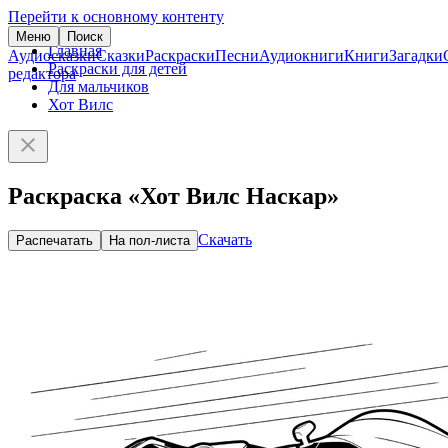
Перейти к основному контенту
Меню
Поиск
Главная
Аудиосказки
Сказки
Раскраски
Песни
Аудиокниги
Книги
Загадки
Раскраски для детей
редактора
Для мальчиков
Хот Вилс
Раскраска «Хот Вилс Наскар»
Скачать
Распечатать
На пол-листа