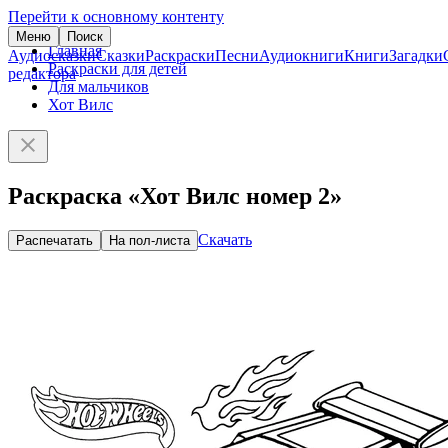
Перейти к основному контенту
Меню
Поиск
Главная
Аудиосказки
Сказки
Раскраски
Песни
Аудиокниги
Книги
Загадки
Раскраски для детей
редактора
Для мальчиков
Хот Вилс
Раскраска «Хот Вилс номер 2»
Скачать
Распечатать
На пол-листа