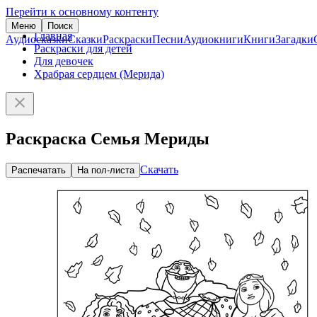
Перейти к основному контенту
Меню
Поиск
Главная
Аудиосказки
Сказки
Раскраски
Песни
Аудиокниги
Книги
Загадки
Раскраски для детей
Для девочек
Храбрая сердцем (Мерида)
Раскраска Семья Мериды
Скачать
Распечатать
На пол-листа