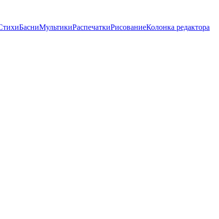
Стихи
Басни
Мультики
Распечатки
Рисование
Колонка редактора