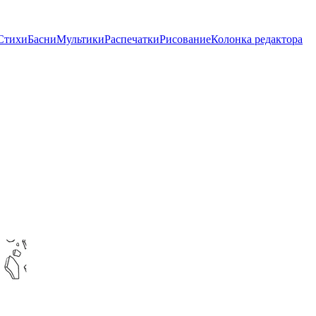
Стихи
Басни
Мультики
Распечатки
Рисование
Колонка редактора