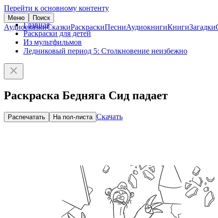
Перейти к основному контенту
Меню
Поиск
Главная
Аудиосказки
Сказки
Раскраски
Песни
Аудиокниги
Книги
Загадки
Раскраски для детей
Из мультфильмов
Ледниковый период 5: Столкновение неизбежно
Раскраска Бедняга Сид падает
Скачать
Распечатать
На пол-листа