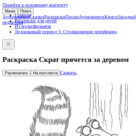
Перейти к основному контенту
Меню
Поиск
Главная
Аудиосказки
Сказки
Раскраски
Песни
Аудиокниги
Книги
Загадки
Раскраски для детей
редактора
Из мультфильмов
Ледниковый период 5: Столкновение неизбежно
Раскраска Скрат прячется за деревом
Скачать
Распечатать
На пол-листа