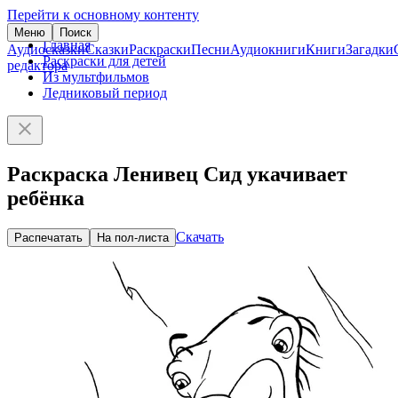
Перейти к основному контенту
Меню
Поиск
Главная
Аудиосказки
Сказки
Раскраски
Песни
Аудиокниги
Книги
Загадки
Раскраски для детей
редактора
Из мультфильмов
Ледниковый период
Раскраска Ленивец Сид укачивает
ребёнка
Скачать
Распечатать
На пол-листа