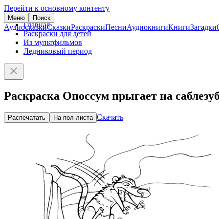
Перейти к основному контенту
Меню
Поиск
Главная
Аудиосказки
Сказки
Раскраски
Песни
Аудиокниги
Книги
Загадки
Раскраски для детей
Из мультфильмов
Ледниковый период
Раскраска Опоссум прыгает на саблезуб
Скачать
Распечатать
На пол-листа