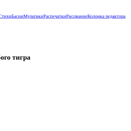
Стихи
Басни
Мультики
Распечатки
Рисование
Колонка редактора
ого тигра