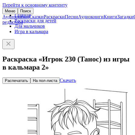
Перейти к основному контенту
Меню
Поиск
Главная
Аудиосказки
Сказки
Раскраски
Песни
Аудиокниги
Книги
Загадки
Раскраски для детей
редактора
Для мальчиков
Игра в кальмара
Раскраска «Игрок 230 (Танос) из игры
в кальмара 2»
Скачать
Распечатать
На пол-листа