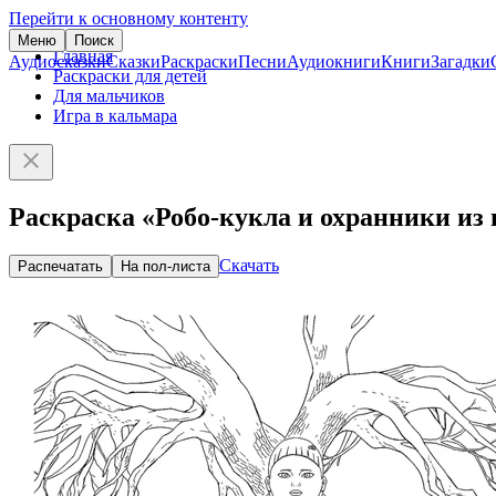
Перейти к основному контенту
Меню
Поиск
Главная
Аудиосказки
Сказки
Раскраски
Песни
Аудиокниги
Книги
Загадки
Раскраски для детей
Для мальчиков
Игра в кальмара
Раскраска «Робо-кукла и охранники из
Скачать
Распечатать
На пол-листа