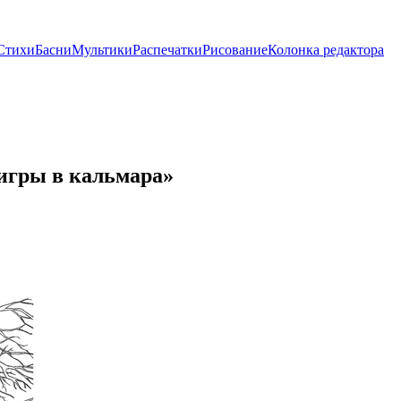
Стихи
Басни
Мультики
Распечатки
Рисование
Колонка редактора
 игры в кальмара»