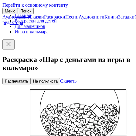
Перейти к основному контенту
Меню
Поиск
Главная
Аудиосказки
Сказки
Раскраски
Песни
Аудиокниги
Книги
Загадки
Раскраски для детей
редактора
Для мальчиков
Игра в кальмара
Раскраска «Шар с деньгами из игры в
кальмара»
Скачать
Распечатать
На пол-листа