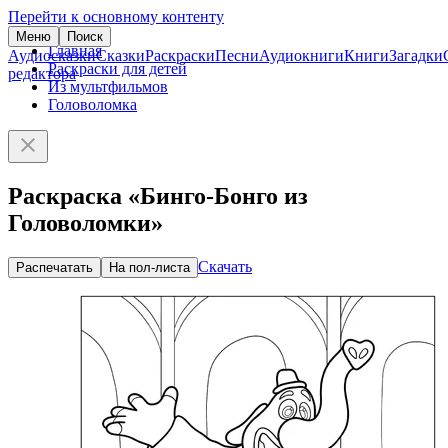
Перейти к основному контенту
Меню
Поиск
Главная
Аудиосказки
Сказки
Раскраски
Песни
Аудиокниги
Книги
Загадки
Раскраски для детей
редактора
Из мультфильмов
Головоломка
Раскраска «Бинго-Бонго из
Головоломки»
Скачать
Распечатать
На пол-листа