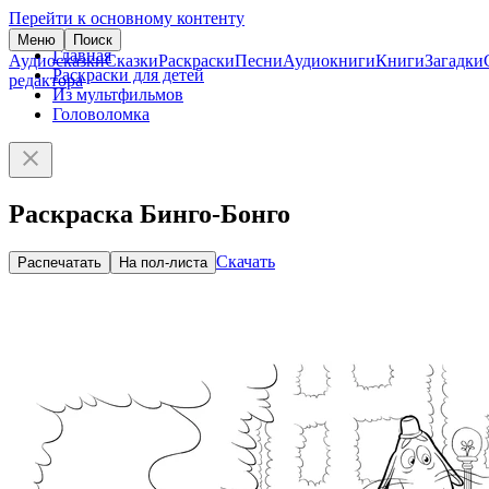
Перейти к основному контенту
Меню
Поиск
Главная
Аудиосказки
Сказки
Раскраски
Песни
Аудиокниги
Книги
Загадки
Раскраски для детей
редактора
Из мультфильмов
Головоломка
Раскраска Бинго-Бонго
Скачать
Распечатать
На пол-листа