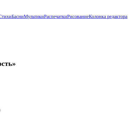
Стихи
Басни
Мультики
Распечатки
Рисование
Колонка редактора
ость»