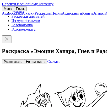
Перейти к основному контенту
Меню
Поиск
Главная
Аудиосказки
Сказки
Раскраски
Песни
Аудиокниги
Книги
Загадки
Раскраски для детей
Из мультфильмов
Головоломка
Головоломка 2
Раскраска «Эмоции Хандра, Гнев и Рад
Скачать
Распечатать
На пол-листа