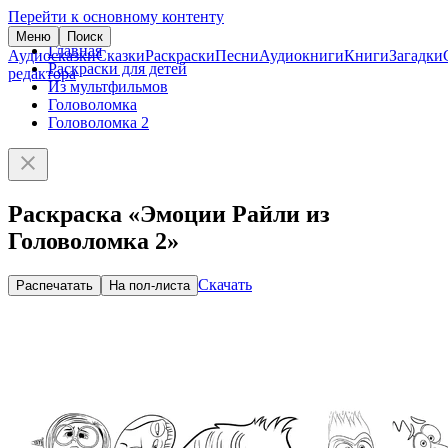
Перейти к основному контенту
Меню
Поиск
Главная
Аудиосказки
Сказки
Раскраски
Песни
Аудиокниги
Книги
Загадки
Раскраски для детей
редактора
Из мультфильмов
Головоломка
Головоломка 2
Раскраска «Эмоции Райли из
Головоломка 2»
Скачать
Распечатать
На пол-листа