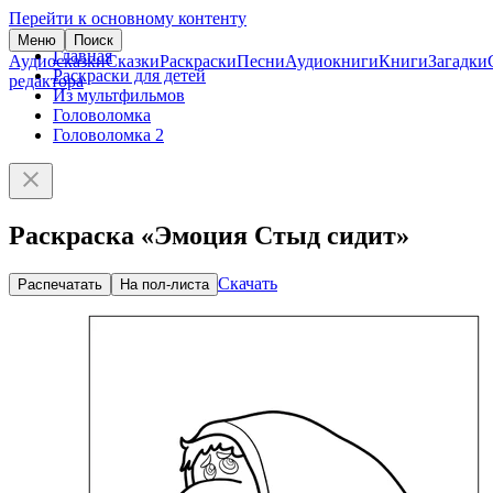
Перейти к основному контенту
Меню
Поиск
Главная
Аудиосказки
Сказки
Раскраски
Песни
Аудиокниги
Книги
Загадки
Раскраски для детей
редактора
Из мультфильмов
Головоломка
Головоломка 2
Раскраска «Эмоция Стыд сидит»
Скачать
Распечатать
На пол-листа