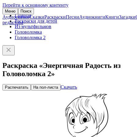
Перейти к основному контенту
Меню
Поиск
Главная
Аудиосказки
Сказки
Раскраски
Песни
Аудиокниги
Книги
Загадки
Раскраски для детей
редактора
Из мультфильмов
Головоломка
Головоломка 2
Раскраска «Энергичная Радость из
Головоломка 2»
Скачать
Распечатать
На пол-листа