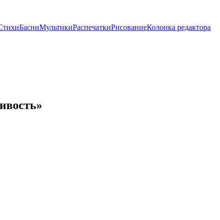
Стихи
Басни
Мультики
Распечатки
Рисование
Колонка редактора
ливость»