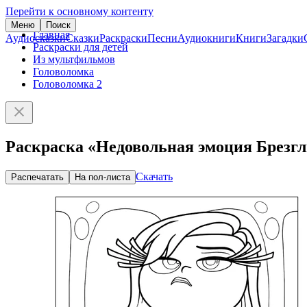
Перейти к основному контенту
Меню
Поиск
Главная
Аудиосказки
Сказки
Раскраски
Песни
Аудиокниги
Книги
Загадки
Раскраски для детей
Из мультфильмов
Головоломка
Головоломка 2
Раскраска «Недовольная эмоция Брезг
Скачать
Распечатать
На пол-листа