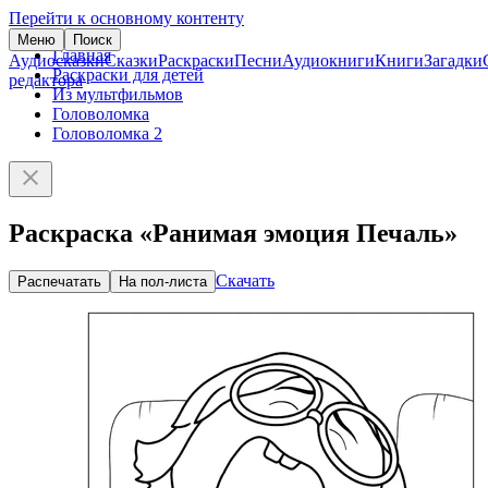
Перейти к основному контенту
Меню
Поиск
Главная
Аудиосказки
Сказки
Раскраски
Песни
Аудиокниги
Книги
Загадки
Раскраски для детей
редактора
Из мультфильмов
Головоломка
Головоломка 2
Раскраска «Ранимая эмоция Печаль»
Скачать
Распечатать
На пол-листа