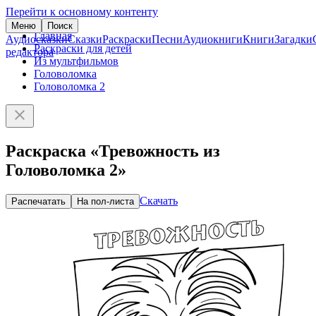
Перейти к основному контенту
Меню
Поиск
Главная
Аудиосказки
Сказки
Раскраски
Песни
Аудиокниги
Книги
Загадки
Раскраски для детей
редактора
Из мультфильмов
Головоломка
Головоломка 2
Раскраска «Тревожность из
Головоломка 2»
Скачать
Распечатать
На пол-листа