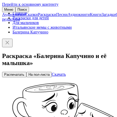
Перейти к основному контенту
Меню
Поиск
Главная
Аудиосказки
Сказки
Раскраски
Песни
Аудиокниги
Книги
Загадки
Раскраски для детей
редактора
Для мальчиков
Итальянские мемы с животными
Балерина Капучино
Раскраска «Балерина Капучино и её
малышка»
Скачать
Распечатать
На пол-листа