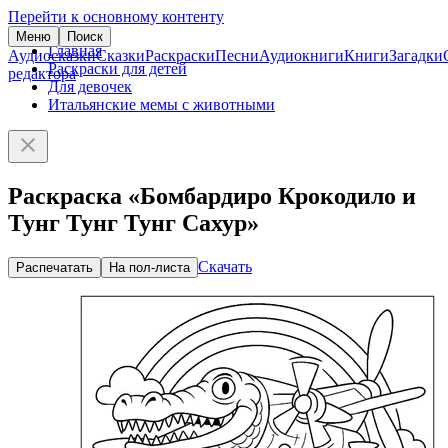
Перейти к основному контенту
Меню
Поиск
Главная
Аудиосказки
Сказки
Раскраски
Песни
Аудиокниги
Книги
Загадки
Раскраски для детей
редактора
Для девочек
Итальянские мемы с животными
Раскраска «Бомбардиро Крокодило и
Тунг Тунг Тунг Сахур»
Скачать
Распечатать
На пол-листа