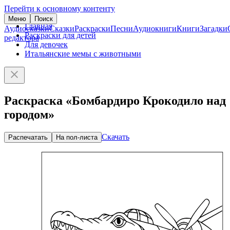
Перейти к основному контенту
Меню
Поиск
Главная
Аудиосказки
Сказки
Раскраски
Песни
Аудиокниги
Книги
Загадки
Раскраски для детей
редактора
Для девочек
Итальянские мемы с животными
Раскраска «Бомбардиро Крокодило над
городом»
Скачать
Распечатать
На пол-листа