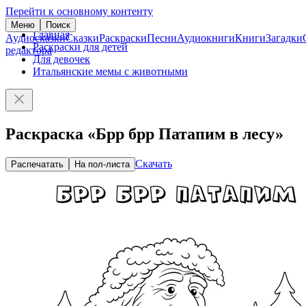
Перейти к основному контенту
Меню
Поиск
Главная
Аудиосказки
Сказки
Раскраски
Песни
Аудиокниги
Книги
Загадки
Раскраски для детей
редактора
Для девочек
Итальянские мемы с животными
Раскраска «Брр брр Патапим в лесу»
Скачать
Распечатать
На пол-листа