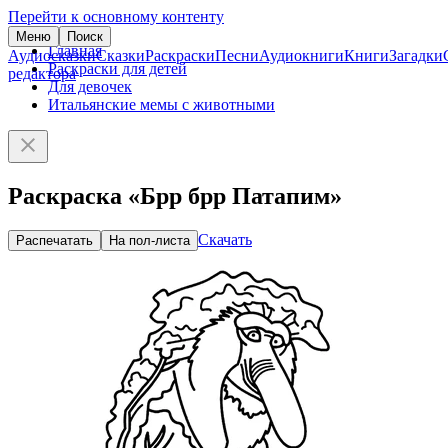
Перейти к основному контенту
Меню
Поиск
Главная
Аудиосказки
Сказки
Раскраски
Песни
Аудиокниги
Книги
Загадки
Раскраски для детей
редактора
Для девочек
Итальянские мемы с животными
Раскраска «Брр брр Патапим»
Скачать
Распечатать
На пол-листа