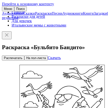
Перейти к основному контенту
Меню
Поиск
Главная
Аудиосказки
Сказки
Раскраски
Песни
Аудиокниги
Книги
Загадки
Раскраски для детей
редактора
Для девочек
Итальянские мемы с животными
Раскраска «Бульбито Бандито»
Скачать
Распечатать
На пол-листа