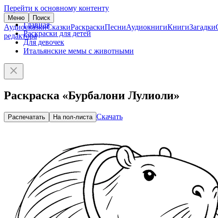
Перейти к основному контенту
Меню
Поиск
Главная
Аудиосказки
Сказки
Раскраски
Песни
Аудиокниги
Книги
Загадки
Раскраски для детей
редактора
Для девочек
Итальянские мемы с животными
Раскраска «Бурбалони Лулиоли»
Скачать
Распечатать
На пол-листа