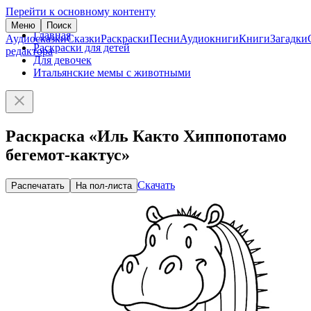
Перейти к основному контенту
Меню
Поиск
Главная
Аудиосказки
Сказки
Раскраски
Песни
Аудиокниги
Книги
Загадки
Раскраски для детей
редактора
Для девочек
Итальянские мемы с животными
Раскраска «Иль Както Хиппопотамо
бегемот-кактус»
Скачать
Распечатать
На пол-листа