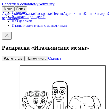
Перейти к основному контенту
Меню
Поиск
Главная
Аудиосказки
Сказки
Раскраски
Песни
Аудиокниги
Книги
Загадки
Раскраски для детей
редактора
Для девочек
Итальянские мемы с животными
Раскраска «Итальянские мемы»
Скачать
Распечатать
На пол-листа