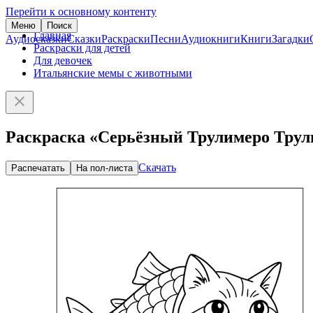
Перейти к основному контенту
Меню
Поиск
Главная
Аудиосказки
Сказки
Раскраски
Песни
Аудиокниги
Книги
Загадки
Раскраски для детей
Для девочек
Итальянские мемы с животными
Раскраска «Серьёзный Трулимеро Тру
Скачать
Распечатать
На пол-листа