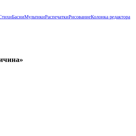
Стихи
Басни
Мультики
Распечатки
Рисование
Колонка редактора
личина»