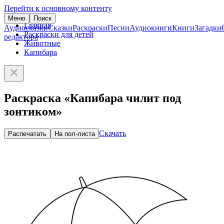
Перейти к основному контенту
Меню
Поиск
Главная
Аудиосказки
Сказки
Раскраски
Песни
Аудиокниги
Книги
Загадки
Раскраски для детей
редактора
Животные
Капибара
Раскраска «Капибара чилит под
зонтиком»
Скачать
Распечатать
На пол-листа