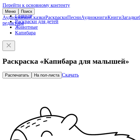
Перейти к основному контенту
Меню
Поиск
Главная
Аудиосказки
Сказки
Раскраски
Песни
Аудиокниги
Книги
Загадки
Раскраски для детей
редактора
Животные
Капибара
Раскраска «Капибара для малышей»
Скачать
Распечатать
На пол-листа