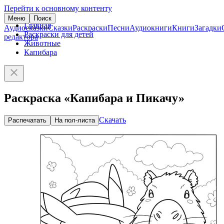
Перейти к основному контенту
Меню
Поиск
Главная
Аудиосказки
Сказки
Раскраски
Песни
Аудиокниги
Книги
Загадки
Раскраски для детей
редактора
Животные
Капибара
Раскраска «Капибара и Пикачу»
Скачать
Распечатать
На пол-листа