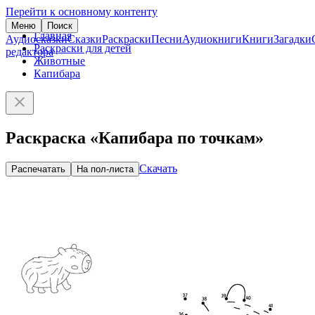
Перейти к основному контенту
Меню
Поиск
Главная
Аудиосказки
Сказки
Раскраски
Песни
Аудиокниги
Книги
Загадки
Раскраски для детей
редактора
Животные
Капибара
Раскраска «Капибара по точкам»
Скачать
Распечатать
На пол-листа