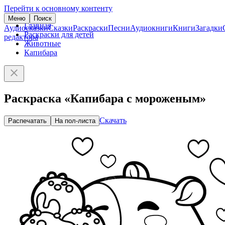
Перейти к основному контенту
Меню
Поиск
Главная
Аудиосказки
Сказки
Раскраски
Песни
Аудиокниги
Книги
Загадки
Раскраски для детей
редактора
Животные
Капибара
Раскраска «Капибара с мороженым»
Скачать
Распечатать
На пол-листа